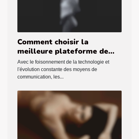
Comment choisir la
meilleure plateforme de
webcams en direct pour des
Avec le foisonnement de la technologie et
expériences interactives en
l'évolution constante des moyens de
haute définition
communication, les...