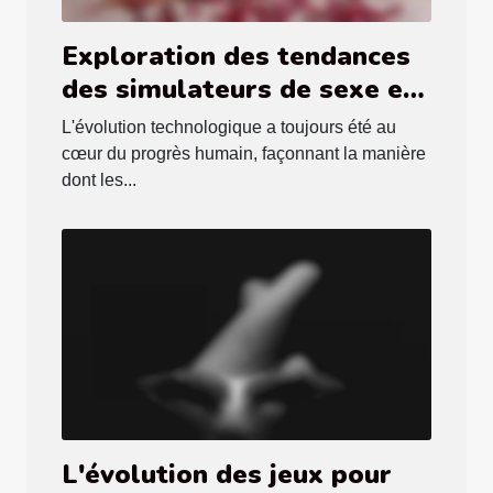
Exploration des tendances
des simulateurs de sexe en
réalité virtuelle en 2025
L'évolution technologique a toujours été au
cœur du progrès humain, façonnant la manière
dont les...
L'évolution des jeux pour