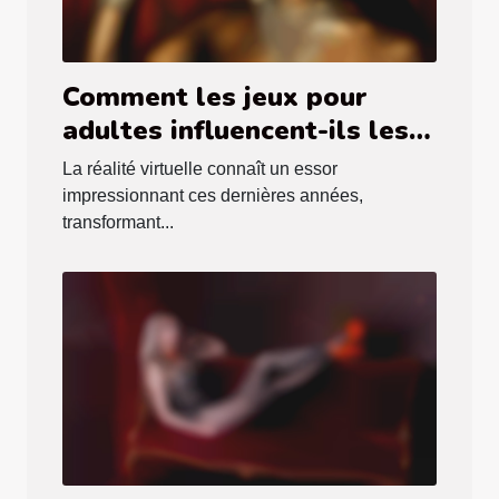
Comment les jeux pour
adultes influencent-ils les
tendances de la réalité
La réalité virtuelle connaît un essor
virtuelle ?
impressionnant ces dernières années,
transformant...