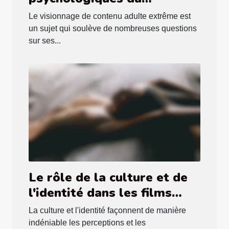
visionnage de contenu
Le visionnage de contenu adulte extrême est
extrême sur les
un sujet qui soulève de nombreuses questions
plateformes adultes
sur ses...
Le rôle de la culture et de
l'identité dans les films
pour adultes avec des
La culture et l'identité façonnent de manière
actrices arabes
indéniable les perceptions et les