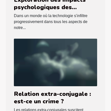
psychologiques des
services de conversation
Dans un monde où la technologie s'infiltre
adulte sur les utilisateurs
progressivement dans tous les aspects de
notre...
Relation extra-conjugale :
est-ce un crime ?
Les relations extra-conjugales suscitent