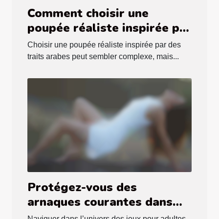
Comment choisir une
poupée réaliste inspirée par
des traits arabes ?
Choisir une poupée réaliste inspirée par des
traits arabes peut sembler complexe, mais...
Protégez-vous des
arnaques courantes dans
les jeux pour adultes en
Naviguer dans l’univers des jeux pour adultes