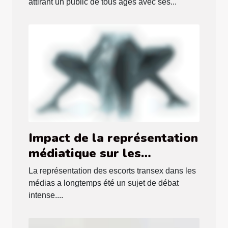
attirant un public de tous âges avec ses...
Impact de la représentation
médiatique sur les
perceptions des escorts
La représentation des escorts transex dans les
transex
médias a longtemps été un sujet de débat
intense....