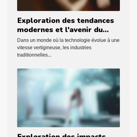
Exploration des tendances
modernes et l'avenir du
téléphone rose dans la
Dans un monde où la technologie évolue à une
société numérique
vitesse vertigineuse, les industries
traditionnelles...
Exploration des impacts