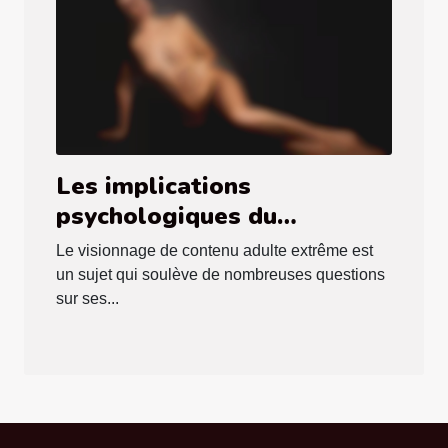
Les implications
psychologiques du
visionnage de contenu
Le visionnage de contenu adulte extrême est
extrême sur les
un sujet qui soulève de nombreuses questions
plateformes adultes
sur ses...